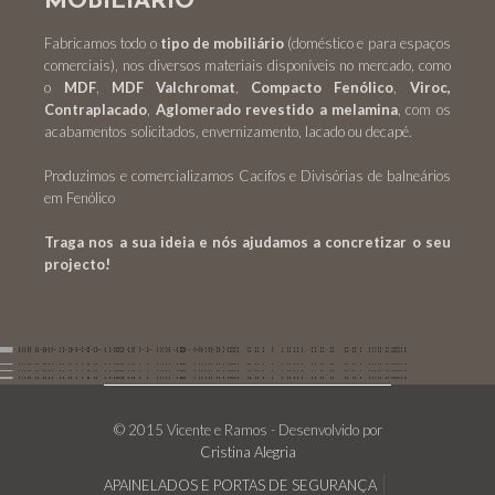
MOBILIÁRIO
Fabricamos todo o
tipo de mobiliário
(doméstico e para espaços
comerciais), nos diversos materiais disponíveis no mercado, como
o
MDF
,
MDF Valchromat
,
Compacto Fenólico
,
Viroc,
Contraplacado
,
Aglomerado revestido a melamina
, com os
acabamentos solicitados, envernizamento, lacado ou decapé.
Produzimos e comercializamos Cacifos e Divisórias de balneários
em Fenólico
Traga nos a sua ideia e nós ajudamos a concretizar o seu
projecto!
© 2015 Vicente e Ramos - Desenvolvido por
Cristina Alegria
APAINELADOS E PORTAS DE SEGURANÇA