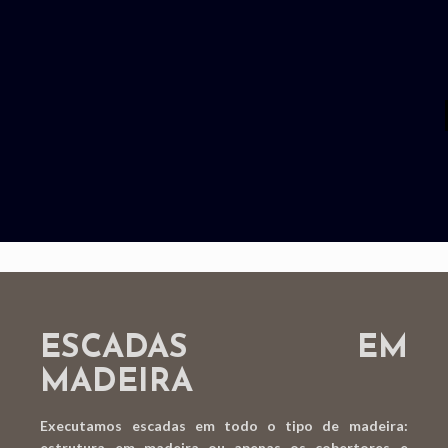
ESCADAS EM
MADEIRA
Executamos escadas em todo o tipo de madeira:
estrutura em madeira ou apenas os cobertores e