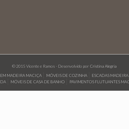
© 2015 Vicente e Ramos - Desenvolvido por
Cristina Alegria
A EM MADEIRA MACIÇA
MÓVEIS DE COZINHA
ESCADAS MADEIRA
IDA
MÓVEIS DE CASA DE BANHO
PAVIMENTOS FLUTUANTES MAC